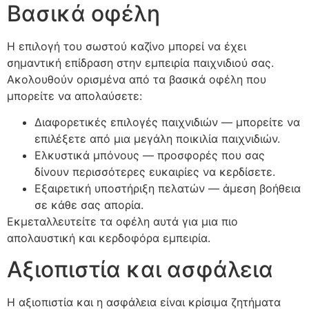
Βασικά οφέλη
Η επιλογή του σωστού καζίνο μπορεί να έχει
σημαντική επίδραση στην εμπειρία παιχνιδιού σας.
Ακολουθούν ορισμένα από τα βασικά οφέλη που
μπορείτε να απολαύσετε:
Διαφορετικές επιλογές παιχνιδιών — μπορείτε να
επιλέξετε από μια μεγάλη ποικιλία παιχνιδιών.
Ελκυστικά μπόνους — προσφορές που σας
δίνουν περισσότερες ευκαιρίες να κερδίσετε.
Εξαιρετική υποστήριξη πελατών — άμεση βοήθεια
σε κάθε σας απορία.
Εκμεταλλευτείτε τα οφέλη αυτά για μια πιο
απολαυστική και κερδοφόρα εμπειρία.
Αξιοπιστία και ασφάλεια
Η αξιοπιστία και η ασφάλεια είναι κρίσιμα ζητήματα