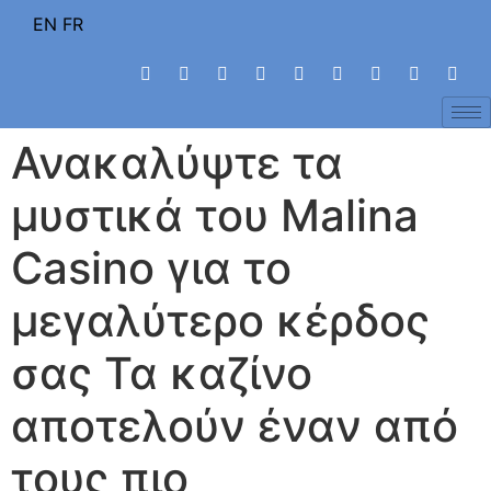
EN
FR
Ανακαλύψτε τα
μυστικά του Malina
Casino για το
μεγαλύτερο κέρδος
σας Τα καζίνο
αποτελούν έναν από
τους πιο