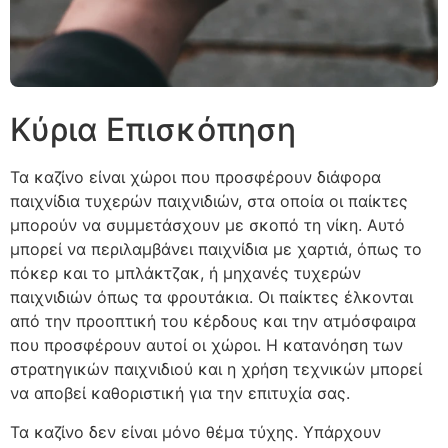
Κύρια Επισκόπηση
Τα καζίνο είναι χώροι που προσφέρουν διάφορα
παιχνίδια τυχερών παιχνιδιών, στα οποία οι παίκτες
μπορούν να συμμετάσχουν με σκοπό τη νίκη. Αυτό
μπορεί να περιλαμβάνει παιχνίδια με χαρτιά, όπως το
πόκερ και το μπλάκτζακ, ή μηχανές τυχερών
παιχνιδιών όπως τα φρουτάκια. Οι παίκτες έλκονται
από την προοπτική του κέρδους και την ατμόσφαιρα
που προσφέρουν αυτοί οι χώροι. Η κατανόηση των
στρατηγικών παιχνιδιού και η χρήση τεχνικών μπορεί
να αποβεί καθοριστική για την επιτυχία σας.
Τα καζίνο δεν είναι μόνο θέμα τύχης. Υπάρχουν