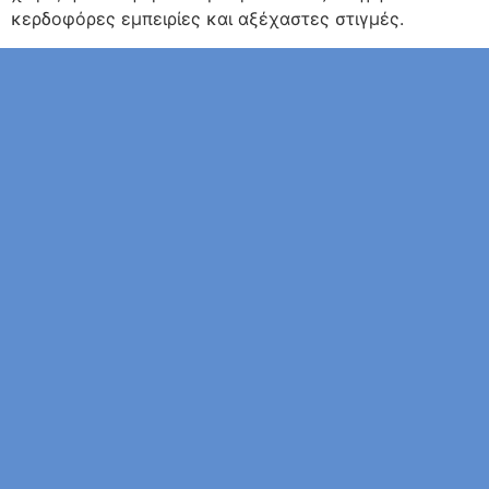
κερδοφόρες εμπειρίες και αξέχαστες στιγμές.