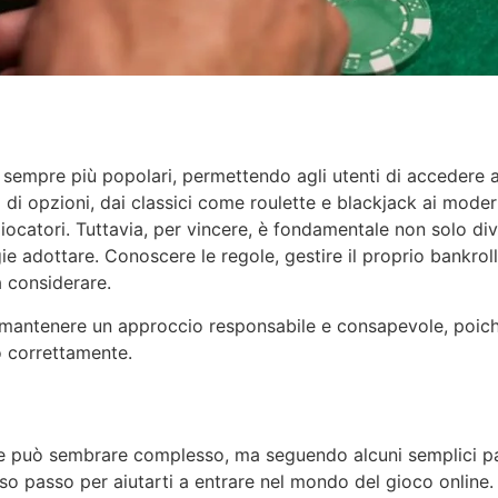
 sempre più popolari, permettendo agli utenti di accedere
i opzioni, dai classici come roulette e blackjack ai moder
di giocatori. Tuttavia, per vincere, è fondamentale non solo 
ie adottare. Conoscere le regole, gestire il proprio bankroll
a considerare.
 mantenere un approccio responsabile e consapevole, poich
to correttamente.
line può sembrare complesso, ma seguendo alcuni semplici p
o passo per aiutarti a entrare nel mondo del gioco online.