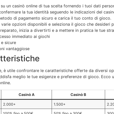
 su un casinò online di tua scelta fornendo i tuoi dati person
confermare la tua identità seguendo le indicazioni del casin
etodo di pagamento sicuro e carica il tuo conto di gioco.
 varie opzioni disponibili e seleziona il gioco che desideri 
eparato, inizia a divertirti e a mettere in pratica le tue stra
accesso immediato ai giochi
 e sicure
ni vantaggiose
tteristiche
, è utile confrontare le caratteristiche offerte da diversi op
disfa meglio le tue esigenze e preferenze di gioco. Ecco u
nline.
Casinò A
Casinò B
2.000+
1.500+
2.2
100% fino a 500€
50% fino a 300€
300€