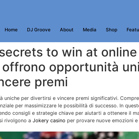
Home
DJ Groove
About
Media
Shop
Featu
secrets to win at online
 offrono opportunità un
incere premi
à uniche per divertirsi e vincere premi significativi. Comp
enziale per massimizzare le possibilità di successo. In quest
rendo consigli e strategie chiave per aiutarti a ottenere il 
 si rivolgono a
Jokery casino
per provare nuove emozioni e 