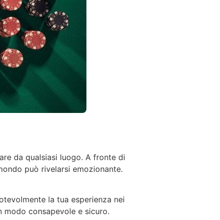
are da qualsiasi luogo. A fronte di
o mondo può rivelarsi emozionante.
 notevolmente la tua esperienza nei
e in modo consapevole e sicuro.