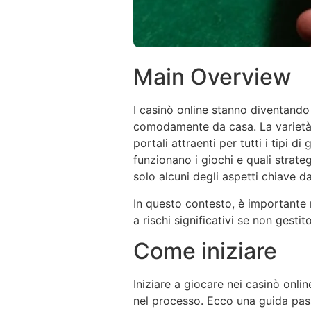
Main Overview
I casinò online stanno diventando
comodamente da casa. La varietà d
portali attraenti per tutti i tipi 
funzionano i giochi e quali strateg
solo alcuni degli aspetti chiave d
In questo contesto, è importante
a rischi significativi se non gesti
Come iniziare
Iniziare a giocare nei casinò on
nel processo. Ecco una guida pass