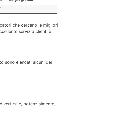
7
catori che cercano le migliori
cellente servizio clienti è
to sono elencati alcuni dei
ivertirsi e, potenzialmente,